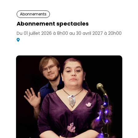
e
Abonnements
r
Abonnement spectacles
c
h
Du 01 juillet 2026 à 8h00 au 30 avril 2027 à 20h00
e