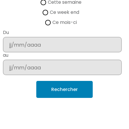
Cette semaine
Ce week end
Ce mois-ci
Du
au
R
é